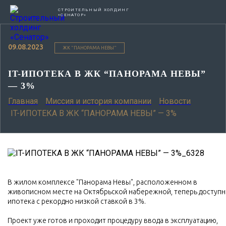
СТРОИТЕЛЬНЫЙ ХОЛДИНГ
«СЕНАТОР»
09.08.2023
ЖК "ПАНОРАМА НЕВЫ"
IT-ИПОТЕКА В ЖК “ПАНОРАМА НЕВЫ”
— 3%
Главная
Миссия и история компании
Новости
IT-ИПОТЕКА В ЖК “ПАНОРАМА НЕВЫ” — 3%
В жилом комплексе "Панорама Невы", расположенном в
живописном месте на Октябрьской набережной, теперь доступн
ипотека с рекордно низкой ставкой в 3%.
Проект уже готов и проходит процедуру ввода в эксплуатацию,