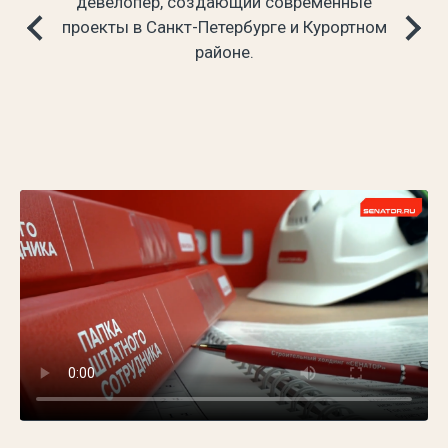
девелопер, создающий современные
котор
проекты в Санкт-Петербурге и Курортном
окруж
районе.