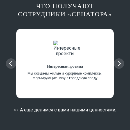
ЧТО ПОЛУЧАЮТ
СОТРУДНИКИ «СЕНАТОРА»
Интересные проекты
Мы создаём жилые и курортные комплексы,
«М
формирующие новую городскую среду
бассей
👀 А еще делимся с вами нашими ценностями: