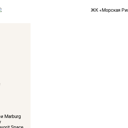
с
и Marburg
у
orit Space