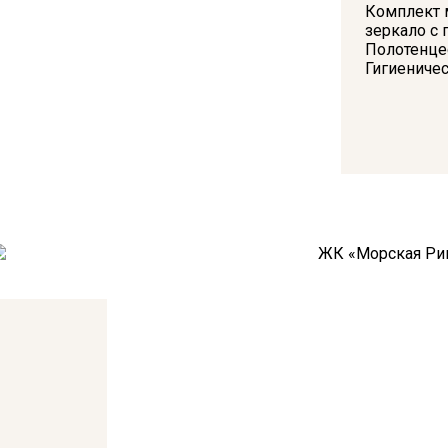
Комплект м
зеркало с 
Полотенце
Гигиениче