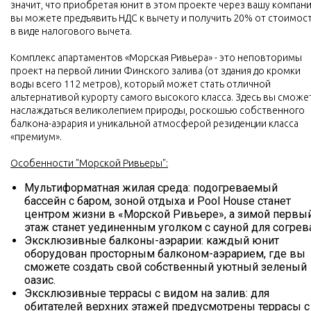
значит, что приобретая юнит в этом проекте через вашу компан
вы можете предъявить НДС к вычету и получить 20% от стоимос
в виде налогового вычета.
Комплекс апартаментов «Морская Ривьера» - это неповторимы
проект на первой линии Финского залива (от здания до кромки
воды всего 112 метров), который может стать отличной
альтернативой курорту самого высокого класса. Здесь вы сможе
наслаждаться великолепием природы, роскошью собственного
балкона-аэрария и уникальной атмосферой резиденции класса
«премиум».
Особенности "Морской Ривьеры":
Мультиформатная жилая среда: подогреваемый
бассейн с баром, зоной отдыха и Pool House станет
центром жизни в «Морской Ривьере», а зимой первы
этаж станет уединенным уголком с сауной для согрева
Эксклюзивные балконы-аэрарии: каждый юнит
оборудован просторным балконом-аэрарием, где вы
сможете создать свой собственный уютный зеленый
оазис.
Эксклюзивные террасы с видом на залив: для
обитателей верхних этажей предусмотрены террасы с