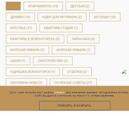
ВСЕ
АПАРТАМЕНТЫ (19)
ДЕТСКАЯ (2)
ДИЗАЙН (16)
ИДЕИ ДЛЯ ИНТЕРЬЕРА (2)
ИНТЕРЬЕР (10)
ИПОТЕКА (17)
КВАРТИРА-СТУДИЯ (1)
КВАРТИРЫ В ЗЕЛЕНОГОРСКЕ (2)
ЛАЙФХАКИ (4)
МОРСКАЯ РИВЬЕРА (9)
МОРСКАЯ РИВЬЕРА (1)
ОБЗОР (1)
ОБУСТРОЙСТВО (2)
ОДНУШКА ЗЕЛЕНОГОРСК (1)
ОТДЕЛКА (5)
ПАНОРАМА НЕВЫ (2)
ПОЛЕЗНЫЕ СОВЕТЫ (27)
ЭТОТ САЙТ ИСПОЛЬЗУЕТ ФАЙЛЫ
COOKIE
ДЛЯ ХРАНЕНИЯ ДАННЫХ. ПРОДОЛЖАЯ ИСПОЛ
РЕМОНТ (1)
СЕНАТОР СЕРВИС (1)
САЙТ,
ВЫ ДАЕТЕ СОГЛАСИЕ НА РАБОТУ С ЭТИМИ ФАЙЛАМИ.
СОВЕТЫ ДЛЯ ДОМА (2)
УК (1)
ПРИНЯТЬ И ЗАКРЫТЬ
УПРАВЛЯЮЩАЯ КОМПАНИЯ (1)
УЮТ (1)
ХЮГГЕ (1)