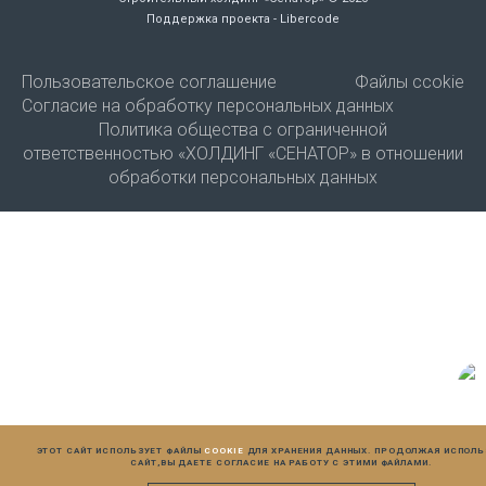
Поддержка проекта - Libercode
Пользовательское соглашение
Файлы ccokie
Согласие на обработку персональных данных
Политика общества с ограниченной
ответственностью «ХОЛДИНГ «СЕНАТОР» в отношении
обработки персональных данных
ЭТОТ САЙТ ИСПОЛЬЗУЕТ ФАЙЛЫ
COOKIE
ДЛЯ ХРАНЕНИЯ ДАННЫХ. ПРОДОЛЖАЯ ИСПОЛ
САЙТ,
ВЫ ДАЕТЕ СОГЛАСИЕ НА РАБОТУ С ЭТИМИ ФАЙЛАМИ.