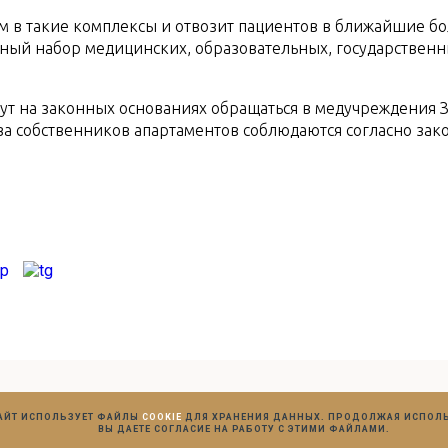
м в такие комплексы и отвозит пациентов в ближайшие б
тный набор медицинских, образовательных, государственных
т на законных основаниях обращаться в медучреждения Зел
а собственников апартаментов соблюдаются согласно зак
САЙТ ИСПОЛЬЗУЕТ ФАЙЛЫ
COOKIE
ДЛЯ ХРАНЕНИЯ ДАННЫХ. ПРОДОЛЖАЯ ИСПОЛЬ
ВЫ ДАЕТЕ СОГЛАСИЕ НА РАБОТУ С ЭТИМИ ФАЙЛАМИ.